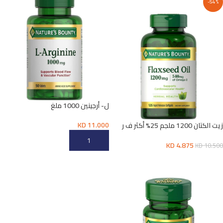
-54%
ل- أرجينين 1000 ملغ
KD
11.000
زيت الكتان 1200 ملجم 25% أكثر ف ر
125
إضافة إلى السلة
KD
4.875
KD
10.500
إضافة إلى السلة