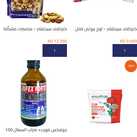
كيركلاند سيجنتشر – لوح بروتين قابل
كيركلاند سيجنتشر – مكسرات مشكّلة
للمضغ 1.4 أونصة
فاخرة جداً 40 أونصة
KD
12.250
KD
0.450
إضافة إلى السلة
إضافة إلى السلة
-50%
جوفكس فورت+ شراب السعال 100
مل