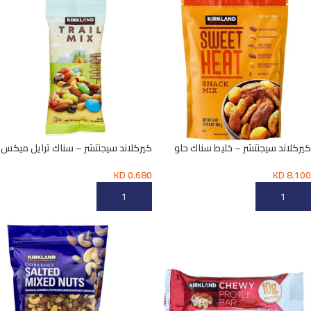
كيركلاند سيجنتشر – خليط سناك حلو
كيركلاند سيجنتشر – سناك ترايل ميكس
وحار 24 أونصة
2 أونصة
KD
0.680
KD
8.100
إضافة إلى السلة
إضافة إلى السلة