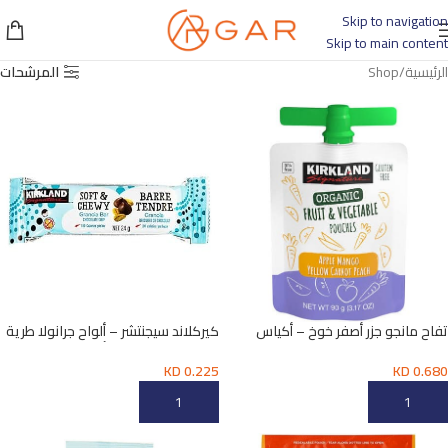
Skip to navigation
Skip to main content
الرئيسية
Shop
المرشحات
تفاح مانجو جزر أصفر خوخ – أكياس
كيركلاند سيجنتشر – ألواح جرانولا طرية
الفواكه والخضروات العضوية 3.17
وقابلة للمضغ 0.85 أونصة
أونصة
KD
0.225
KD
0.680
إضافة إلى السلة
إضافة إلى السلة