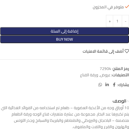
متوفر في المخزون
إضافة إلى السلة
BUY NOW
أضف إلى قائمة الامنيات
رمز المنتج:
72904
التصنيفات:
عروض
,
ورقة القناع
يشارك:
الوصف
10 أوراق وجه من الأغذية العضوية – طعام تم استخدامه من الفوائد الغذائية التي
يتم تكبيرها عند البخار. مجموعة من عشرة متغيرات قناع الوجه ورقة الطعام
متضمنة – الباذنجان والبروكلي والطماطم والبابريكا والسبانخ وجذر اللوتس
والهليون والقرع واللفت والملفوف.