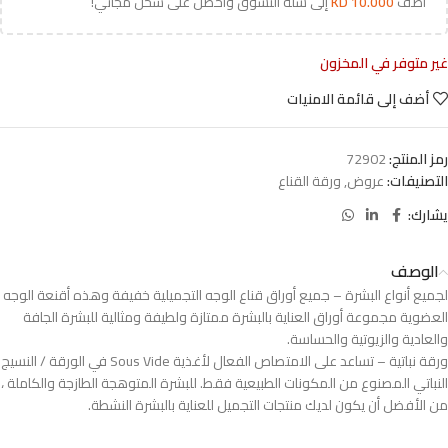
أضف
10.000
KD
إلى سلة التسوق واحصل على شحن مجاني!
غير متوفر في المخزون
أضف إلى قائمة الامنيات
رمز المنتج:
72902
التصنيفات:
عروض
,
ورقة القناع
يشارك:
الوصف
لجميع أنواع البشرة – جميع أوراق قناع الوجه التجميلية خفيفة وهذه أقنعة الوجه
العضوية مجموعة أوراق العناية بالبشرة ممتازة ولطيفة ومثالية للبشرة الجافة
والعادية والزيوتية والحساسة.
ورقة نباتية – تساعد على الامتصاص الفعال لأغذية Sous Vide في الورقة / النسيج
النباتي المصنوع من المكونات الطبيعية فقط. للبشرة المتوهجة الطازجة والكاملة ،
من الأفضل أن يكون لديك منتجات التجميل للعناية بالبشرة النشطة.