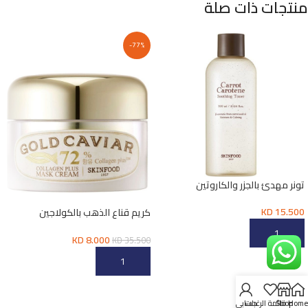
منتجات ذات صلة
-77%
تونر مهدئ بالجزر والكاروتين
KD
15.500
كريم قناع الذهب بالكولاجين
والكافيار
إضافة إلى السلة
KD
8.000
KD
35.500
إضافة إلى السلة
Home
Shop
قائمة الرغبات
حسابي