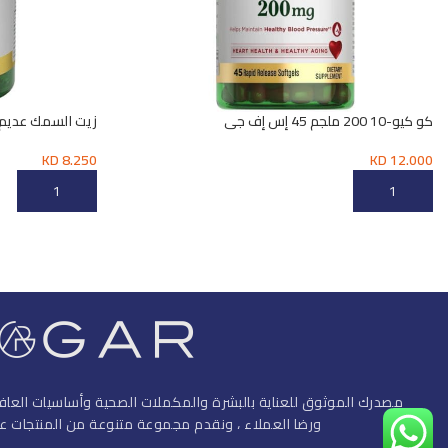
كو كيو-10 200 ملجم 45 إس إف جي
زيت السمك عديم الرائحة
KD
8.250
KD
12.000
إضافة إلى السلة
إضافة إلى السلة
مصدرك الموثوق للعناية بالبشرة والمكملات الصحية وأساسيات العافي
ورضا العملاء ، ونقدم مجموعة متنوعة من المنتجات عال