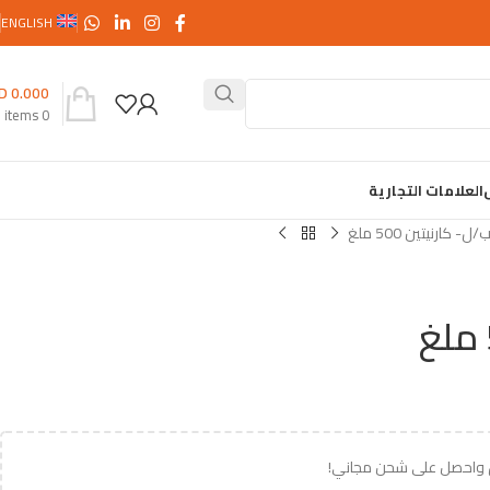
ENGLISH
D
0.000
items
0
العلامات التجارية
ب
ل- كارنيتين 500 ملغ
 واحصل على شحن مجاني!