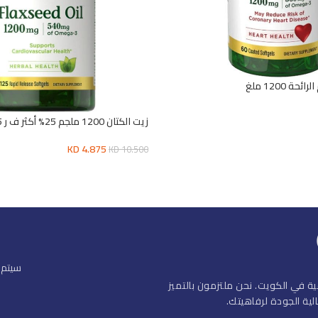
 1200 ملغ
زيت الكتان 1200 ملجم 25% أكثر ف ر 125
KD
4.875
KD
10.500
إضافة إلى السلة
سيتم 
ة في الكويت. نحن ملتزمون بالتميز
ية الجودة لرفاهيتك.