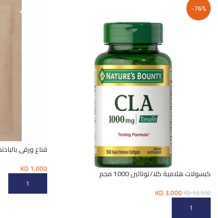
-76%
قناع ورقي بالباذن
KD
1.000
كبسولات هلامية كلا/تونالين 1000 مجم
إضافة إلى السلة
KD
3.000
KD
12.500
إضافة إلى السلة