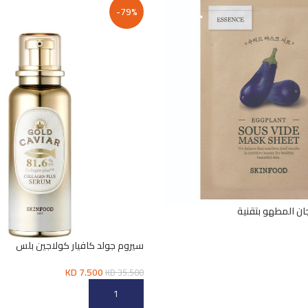
-79%
جان المطهو بتقنية
سيروم جولد كافيار كولاجين بلس
KD
7.500
KD
35.500
إضافة إلى السلة