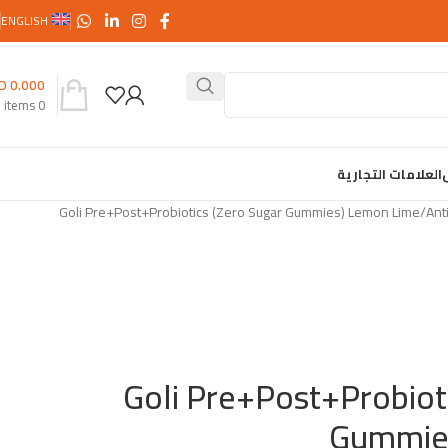
ENGLISH
D
0.000
items
0
العلامات التجارية
Goli Pre+Post+Probiotics (Zero Sugar Gummies) Lemon Lime
Ant
Goli Pre+Post+Probiot
Gummie